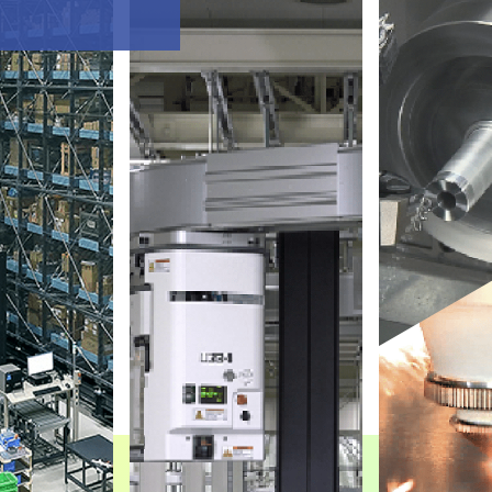
★ ここにmuratec
★ ここにmuratec
★ ここにmuratec
★ ここにmuratec
糸をつくる紡績工程のうち、粗紡・精紡・巻き返しの工程で
さまざまなモノの保管・搬送を行うシステムを開発・製造・
自動車部品を製造するのに用いられる工作機械の開発・製
半導体製造工場向けに輸送・保管システムを開発・製造・販
造・販売を行っている。
している。
シリコンウエハーの製造
ECサイトの運営
1
1
自動車部品の製造
綿花等原料の生産・販売
1
1
金属ケイ素から多結晶シリコン、単結晶シリコン等を経て
ECサイトを通じて自宅に居ながらさまざまな商品を購入す
金属等が加工され、自動車に搭載されるさまざまな部品が
綿の原料となる綿花等の原料が生産され、世界各地に販売
れる。
ではさまざまな商品が倉庫に保管され、注文状況に応じて