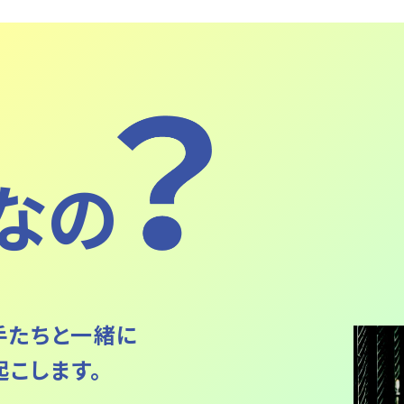
なの
⼿たちと一緒に
こします。