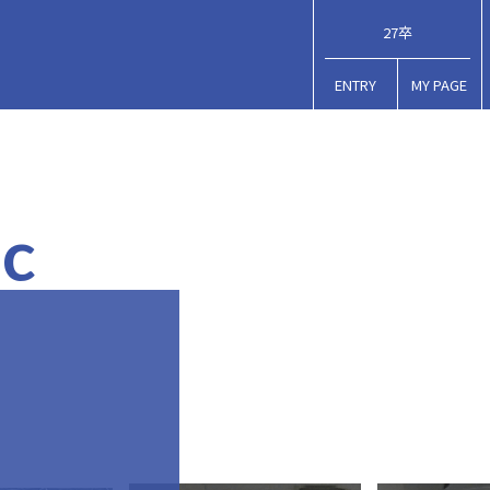
27卒
ENTRY
MY PAGE
ic
造するた
ル等
さまざまな部品の
ショッピングサイトの
半導体やCPUなど
自動車の
織物・ニット製品の
その他デバイスの
ア
2
2
1
2
3
3
2
3
4
4
紡績
宅配便事業
自動車の販売
タ
造・販売
輸入
製造
コアな部分の製造
運営
設計・製造工程
中身を構築
製造
★ ここに
muratec
★ ここに
★ ここに
muratec
muratec
★ ここに
muratec