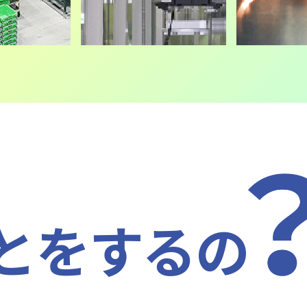
自動車の設計・製造
紡績
半導体デバイスの製造
全国への運搬
2
2
2
2
さまざまな部品をもとに自動車が設計・製造される。
さまざまな工程を経て、綿花等の原料から糸がつくられる。
シリコンウエハーから半導体デバイスが製造される。
宅配便に限らず、さまざまなモノが全国へ運ばれ、私たちの
実際にL&A事業部を見る
自動車の販売
織物の製造
スマートフォンやタブレット端末の
3
3
3
とをするの
ディーラーなどを通じて自動車が販売される。
さまざまな工程を経て、糸が織物まで加工される。
半導体デバイスやその他の部品からスマートフォンやタブレ