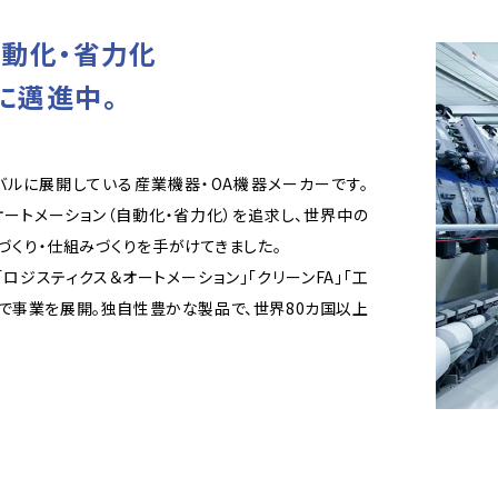
スマートフォンやタブレット端末の
4
実際に工作機械事業部を見る
縫製・衣類の販売
4
自動化・省力化
ソフトウェア、アプリケーション会社、通信機器会社などさ
織物が縫製され衣類となり、アパレルショップ等で販売され
に邁進中。
マートフォンやタブレット端末が私たちの手元に届く。
ルに展開している産業機器・OA機器メーカーです。
オートメーション（自動化・省力化）を追求し、世界中の
づくり・仕組みづくりを手がけてきました。
実際にクリーンFA事業部を見る
実際に繊維機械事業部を見る
ロジスティクス＆オートメーション」「クリーンFA」「工
ドで事業を展開。独自性豊かな製品で、世界80カ国以上