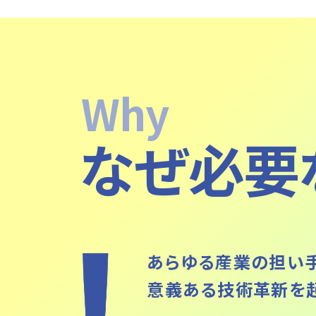
Why
なぜ必要
あらゆる産業の担い
意義ある技術⾰新を起