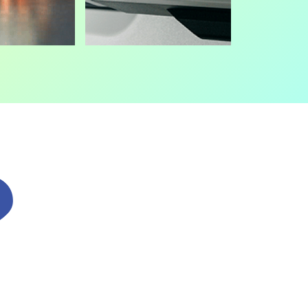
手元へ届く。
製造
ット端末が製造される。