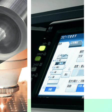
用いられる機械の開発・製
販売し、幅広い業界に提供
造・販売を行っている。
売している。
シリコンウエハーが製造さ
ることができる。その裏側
製造される。
される。
出荷される。