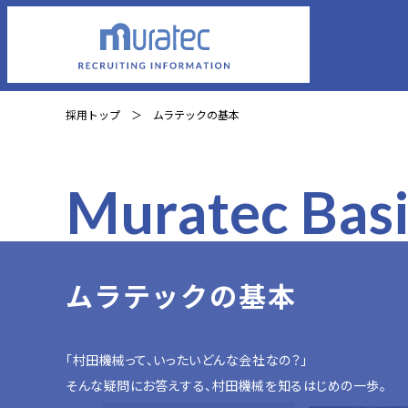
採用トップ
ムラテックの基本
Muratec Bas
半導体を製
綿・ウー
ムラテックの基本
1
1
1
めの材料の製
原料の
「村田機械って、いったいどんな会社なの？」
そんな疑問にお答えする、村田機械を知るはじめの一歩。