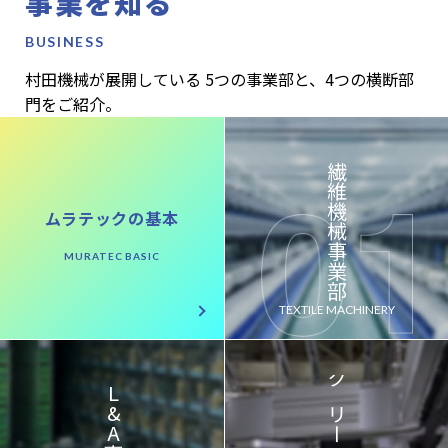
事業を知る
村田機械が展開している
5つの事業部と、
4つの横断部
門をご紹介。
繊維機械事業部
ムラテックの基本
TEXTILE MACHINERY
L&A事業部